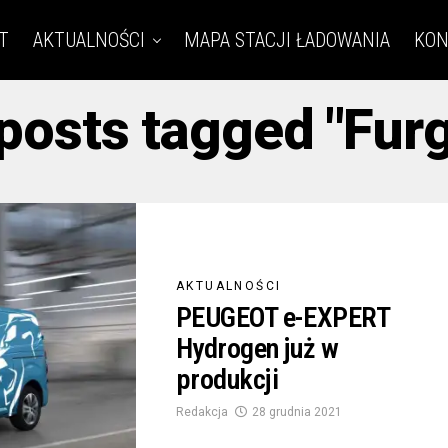
T
AKTUALNOŚCI
MAPA STACJI ŁADOWANIA
KON
 posts tagged "Fur
AKTUALNOŚCI
PEUGEOT e-EXPERT
Hydrogen już w
produkcji
Redakcja
28 grudnia 2021