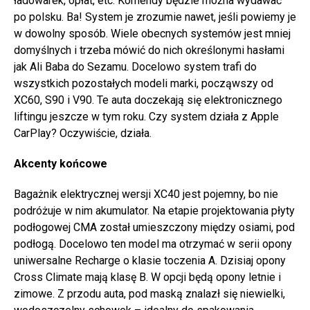
ładowarek, opłat, etc. Komendy będzie można wydawać
po polsku. Ba! System je zrozumie nawet, jeśli powiemy je
w dowolny sposób. Wiele obecnych systemów jest mniej
domyślnych i trzeba mówić do nich określonymi hasłami
jak Ali Baba do Sezamu. Docelowo system trafi do
wszystkich pozostałych modeli marki, począwszy od
XC60, S90 i V90. Te auta doczekają się elektronicznego
liftingu jeszcze w tym roku. Czy system działa z Apple
CarPlay? Oczywiście, działa.
Akcenty końcowe
Bagażnik elektrycznej wersji XC40 jest pojemny, bo nie
podróżuje w nim akumulator. Na etapie projektowania płyty
podłogowej CMA został umieszczony między osiami, pod
podłogą. Docelowo ten model ma otrzymać w serii opony
uniwersalne Recharge o klasie toczenia A. Dzisiaj opony
Cross Climate mają klasę B. W opcji będą opony letnie i
zimowe. Z przodu auta, pod maską znalazł się niewielki,