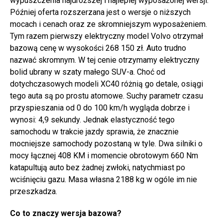
wypuszczenia najdroższej i najlepiej wyposażonej wersji.
Później oferta rozszerzana jest o wersje o niższych
mocach i cenach oraz ze skromniejszym wyposażeniem.
Tym razem pierwszy elektryczny model Volvo otrzymał
bazową cenę w wysokości 268 150 zł. Auto trudno
nazwać skromnym. W tej cenie otrzymamy elektryczny
bolid ubrany w szaty małego SUV-a. Choć od
dotychczasowych modeli XC40 różnią go detale, osiągi
tego auta są po prostu atomowe. Suchy parametr czasu
przyspieszania od 0 do 100 km/h wygląda dobrze i
wynosi: 4,9 sekundy. Jednak elastyczność tego
samochodu w trakcie jazdy sprawia, że znacznie
mocniejsze samochody pozostaną w tyle. Dwa silniki o
mocy łącznej 408 KM i momencie obrotowym 660 Nm
katapultują auto bez żadnej zwłoki, natychmiast po
wciśnięciu gazu. Masa własna 2188 kg w ogóle im nie
przeszkadza.
Co to znaczy wersja bazowa?