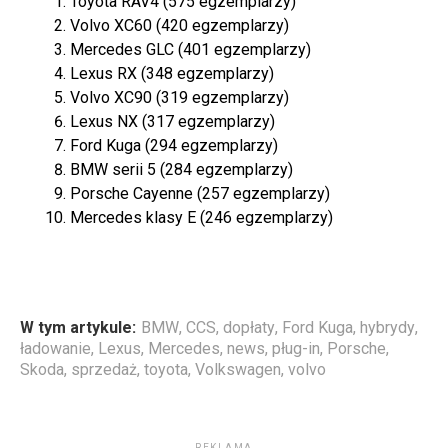
Toyota RAV4 (575 egzemplarzy)
Volvo XC60 (420 egzemplarzy)
Mercedes GLC (401 egzemplarzy)
Lexus RX (348 egzemplarzy)
Volvo XC90 (319 egzemplarzy)
Lexus NX (317 egzemplarzy)
Ford Kuga (294 egzemplarzy)
BMW serii 5 (284 egzemplarzy)
Porsche Cayenne (257 egzemplarzy)
Mercedes klasy E (246 egzemplarzy)
W tym artykule:
BMW
,
CCS
,
dopłaty
,
Ford Kuga
,
hybrydy
,
ładowanie
,
Lexus
,
Mercedes
,
news
,
pług-in
,
Porsche
,
Skoda
,
sprzedaż
,
toyota
,
Volkswagen
,
volvo
REKLAMA