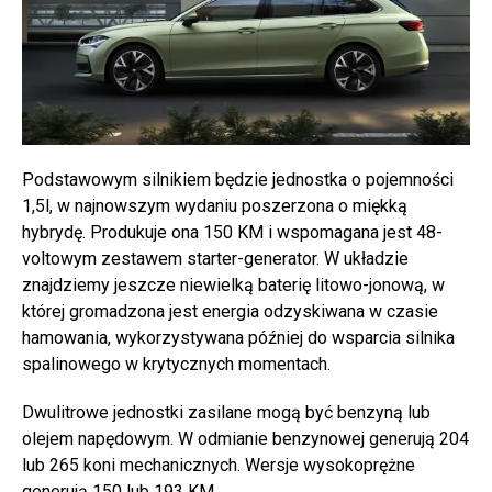
Podstawowym silnikiem będzie jednostka o pojemności
1,5l, w najnowszym wydaniu poszerzona o miękką
hybrydę. Produkuje ona 150 KM i wspomagana jest 48-
voltowym zestawem starter-generator. W układzie
znajdziemy jeszcze niewielką baterię litowo-jonową, w
której gromadzona jest energia odzyskiwana w czasie
hamowania, wykorzystywana później do wsparcia silnika
spalinowego w krytycznych momentach.
Dwulitrowe jednostki zasilane mogą być benzyną lub
olejem napędowym. W odmianie benzynowej generują 204
lub 265 koni mechanicznych. Wersje wysokoprężne
generują 150 lub 193 KM.