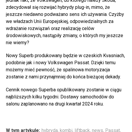
jednak fakt, że Volkswagen, do którego należy Skoda,
zdecydował się rozwijać hybrydy plug-in, mimo, że
jeszcze niedawno podważano sens ich używania. Czyżby
we władzach Unii Europejskiej, odpowiedzialnych za
wdrażanie rozwiązań oraz realizację celów
środowiskowych, nastąpiły zmiany, o których my jeszcze
nie wiemy?
Nowy Superb produkowany będzie w czeskich Kvasniach,
podobnie jak i nowy Volkswagen Passat. Dzięki temu
możemy mieć pewność, że spalinowa motoryzacja
zostanie z nami przynajmniej do końca bieżącej dekady.
Cennik nowego Superba opublikowany zostanie w ciągu
najbliższych kilku tygodni. Dostawy samochodów do
salonu zaplanowano na drugi kwartał 2024 roku.
W tym artykule:
hybryda
,
kombi
,
liftback
,
news
,
Passat
,