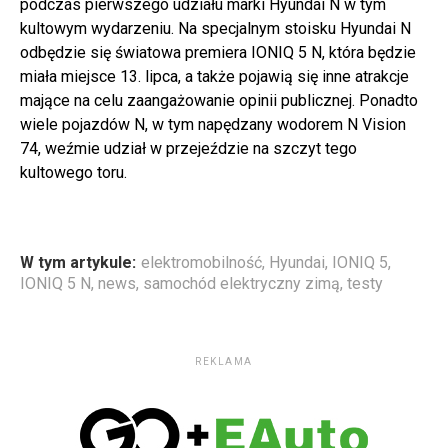
podczas pierwszego udziału marki Hyundai N w tym
kultowym wydarzeniu. Na specjalnym stoisku Hyundai N
odbędzie się światowa premiera IONIQ 5 N, która będzie
miała miejsce 13. lipca, a także pojawią się inne atrakcje
mające na celu zaangażowanie opinii publicznej. Ponadto
wiele pojazdów N, w tym napędzany wodorem N Vision
74, weźmie udział w przejeździe na szczyt tego
kultowego toru.
W tym artykule:
elektromobilność
,
Hyundai
,
IONIQ 5
,
IONIQ 5 N
,
news
,
samochód elektryczny zimą
,
testy
REKLAMA