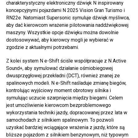
charakterystyczny elektroniczny dźwięk N inspirowany
koncepcyjnymi pojazdami N 2025 Vision Gran Turismo i
RN22e. Natomiast Supersonic symuluje dźwięk myśliwca,
aby dać kierowcom wrażenie pilotowania naddźwiękowej
maszyny. Wszystkie opcje dźwięku można dowolnie
dostosowywać, aby kierowcy mogli je wybierać w
zgodzie z aktualnymi potrzebami.
Z kolei system N e-Shift ściśle współpracuje z N Active
Sound+, aby symulować działanie ośmiobiegowej
dwusprzęgłowej przekładni (DCT), również znanej ze
spalinowych modeli. N e-Shift naśladuje zmianę biegów,
kontrolując wyjściowy moment obrotowy silnika i
symulując uczucie szarpnięcia między biegami. Celem
jest umożliwienie kierowcom bezproblemowego
wykorzystania techniki jazdy, dopracowanej przez lata w
samochodach z silnikiem spalinowym. To pozwoli
uzyskać bardziej wciągające wrażenia z jazdy, które są
bliższe pojazdom z silnikiem benzynowym, niż typowym