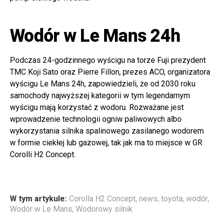
Wodór w Le Mans 24h
Podczas 24-godzinnego wyścigu na torze Fuji prezydent
TMC Koji Sato oraz Pierre Fillon, prezes ACO, organizatora
wyścigu Le Mans 24h, zapowiedzieli, że od 2030 roku
samochody najwyższej kategorii w tym legendarnym
wyścigu mają korzystać z wodoru. Rozważane jest
wprowadzenie technologii ogniw paliwowych albo
wykorzystania silnika spalinowego zasilanego wodorem
w formie ciekłej lub gazowej, tak jak ma to miejsce w GR
Corolli H2 Concept.
W tym artykule:
Corolla H2 Concept
,
news
,
toyota
,
wodór
,
Wodór w Le Mans
,
Wodorowy silnik