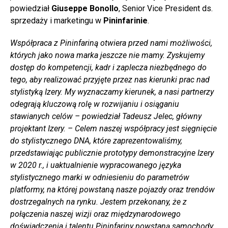
powiedział
Giuseppe Bonollo
, Senior Vice President ds.
sprzedaży i marketingu w
Pininfarinie
.
Współpraca z Pininfariną otwiera przed nami możliwości,
których jako nowa marka jeszcze nie mamy. Zyskujemy
dostęp do kompetencji, kadr i zaplecza niezbędnego do
tego, aby realizować przyjęte przez nas kierunki prac nad
stylistyką Izery. My wyznaczamy kierunek, a nasi partnerzy
odegrają kluczową rolę w rozwijaniu i osiąganiu
stawianych celów – powiedział Tadeusz Jelec, główny
projektant Izery. – Celem naszej współpracy jest sięgnięcie
do stylistycznego DNA, które zaprezentowaliśmy,
przedstawiając publicznie prototypy demonstracyjne Izery
w 2020 r., i uaktualnienie wypracowanego języka
stylistycznego marki w odniesieniu do parametrów
platformy, na której powstaną nasze pojazdy oraz trendów
dostrzegalnych na rynku. Jestem przekonany, że z
połączenia naszej wizji oraz międzynarodowego
doświadczenia i talentu Pininfariny powstaną samochody,