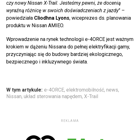
czy nowy Nissan X-Trail. Jesteśmy pewni, że docenią
wyraźną różnicę w swoich doświadczeniach z jazdy
” –
powiedziała
Cliodhna Lyons
, wiceprezes ds. planowania
produktu w Nissan AMIEO.
Wprowadzenie na rynek technologii e-4ORCE jest ważnym
krokiem w dążeniu Nissana do pełnej elektryfikacji gamy,
przyczyniając się do budowy bardziej ekologicznego,
bezpiecznego i inkluzywnego świata.
W tym artykule:
e-4ORCE
,
elektromobilność
,
news
,
Nissan
,
układ sterowania napędem
,
X-Trail
REKLAMA