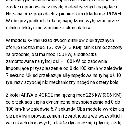
została opracowana z myślą o elektrycznych napędach
Nissana oraz pojazdach z pionierskim układem e-POWER.
W obu przypadkach koła są napędzane wyłącznie przez
silniki elektryczne zasilane z akumulatora.
W modelu X-Trail układ dwóch silników elektrycznych
oferuje łączną moc 157 kW (213 KM): silnik umieszczony
na przedniej osi ma moc 150 kW, a jednostka
zamontowana na tylnej osi – 100 kW, co zapewnia
imponujące przyspieszenie od 0 do100 km/h w zaledwie
7 sekund. Układ przekazuje siłę napędową na tylną oś 10
tys. razy szybciej niż mechaniczny napęd na cztery koła.
Z kolei ARIYA e-4ORCE ma łączną moc 225 kW (306 KM),
co przekłada się na dynamiczne przyspieszenie od 0 do
100 km/h w zaledwie 5,7 sekundy. Oba modele wyróżniają
się pewnym prowadzeniem i zwrotnością we wszystkich
warunkach drogowych, a także dynamiczną i płynną jazdą.