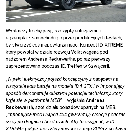
Wystarczy trochę pasji, szczyptę entuzjazmu i
egzemplarz samochodu po przedprodukcyjnych testach,
by stworzyć coś niepowtarzalnego. Koncept ID. XTREME,
który powstał w dziale rozwoju Volkswagena pod
nadzorem Andreasa Reckewertha, po raz pierwszy
zaprezentowano podczas ID. Treffen w Szwajcarii.
„
W pełni elektryczny pojazd koncepcyjny z napędem na
wszystkie koła bazuje na modelu ID.4 GTX i w imponujący
sposób demonstruje olbrzymi potencjał techniczny, który
kryje się w platformie MEB
” – wyjaśnia
Andreas
Reckewerth
, szef działu pojazdów opartych na MEB.
„
Imponująca moc i napęd 4×4 gwarantują emocje podczas
jazdy po drogach i bezdrożach. Aby to osiągnąć, w ID.
XTREME połączono zalety nowoczesnego SUVa z cechami