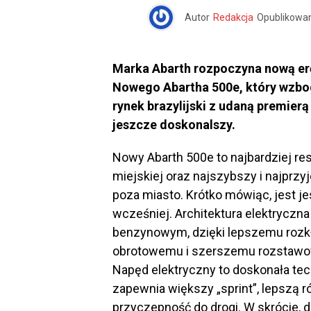
Autor
Redakcja
Opublikowa
Marka Abarth rozpoczyna nową erę
Nowego Abartha 500e, który wzb
rynek brazylijski z udaną premierą
jeszcze doskonalszy.
Nowy Abarth 500e to najbardziej re
miejskiej oraz najszybszy i najpr
poza miasto. Krótko mówiąc, jest je
wcześniej. Architektura elektryczna 
benzynowym, dzięki lepszemu roz
obrotowemu i szerszemu rozstawow
Napęd elektryczny to doskonała tech
zapewnia większy „sprint”, lepszą 
przyczepność do drogi. W skrócie, d