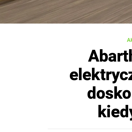
A
Abarth
elektryc
dosko
kied