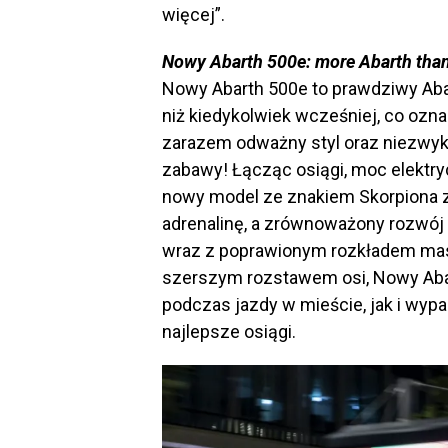
więcej”.
Nowy Abarth 500e: more Abarth tha
Nowy Abarth 500e to prawdziwy Abar
niż kiedykolwiek wcześniej, co ozna
zarazem odważny styl oraz niezwyk
zabawy! Łącząc osiągi, moc elektry
nowy model ze znakiem Skorpiona 
adrenalinę, a zrównoważony rozwój w
wraz z poprawionym rozkładem m
szerszym rozstawem osi, Nowy Abar
podczas jazdy w mieście, jak i wy
najlepsze osiągi.