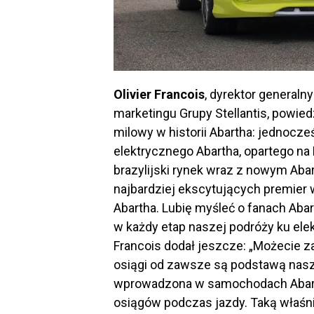
Olivier Francois
, dyrektor generalny
marketingu Grupy Stellantis, powiedz
milowy w historii Abartha: jednocz
elektrycznego Abartha, opartego n
brazylijski rynek wraz z nowym Aba
najbardziej ekscytujących premier 
Abartha. Lubię myśleć o fanach Aba
w każdy etap naszej podróży ku elekt
Francois dodał jeszcze: „Możecie za
osiągi od zawsze są podstawą naszy
wprowadzona w samochodach Abarth
osiągów podczas jazdy. Taką właśnie 