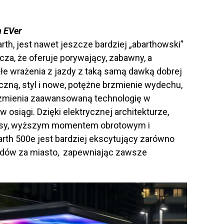
n EVer
th, jest nawet jeszcze bardziej „abarthowski”
cza, że oferuje porywający, zabawny, a
łe wrażenia z jazdy z taką samą dawką dobrej
czną, styl i nowe, potężne brzmienie wydechu,
zmienia zaawansowaną technologię w
 osiągi. Dzięki elektrycznej architekturze,
asy, wyższym momentem obrotowym i
th 500e jest bardziej ekscytujący zarówno
padów za miasto, zapewniając zawsze