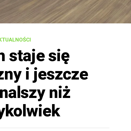
KTUALNOŚCI
 staje się
zny i jeszcze
nalszy niż
ykolwiek