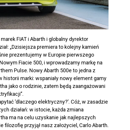
 marek FIAT i Abarth i globalny dyrektor
iał: „Dzisiejsza premiera to kolejny kamień
eśnie prezentujemy w Europie pierwszego
a Nowym Fiacie 500, i wprowadzamy markę na
rthem Pulse. Nowy Abarth 500e to jedna z
w historii marki: wspaniały nowy element gamy
rtha jako o rodzinie, zatem będą zaangażowani
ryfikacji”.
pytać 'dlaczego elektryczny?’. Cóż, w zasadzie
ch działań: w istocie, każda zmiana
a ma na celu uzyskanie jak najlepszych
filozofię przyjął nasz założyciel, Carlo Abarth.