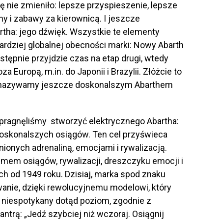
ę nie zmieniło: lepsze przyspieszenie, lepsze
ny i zabawy za kierownicą. I jeszcze
tha: jego dźwięk. Wszystkie te elementy
ardziej globalnej obecności marki: Nowy Abarth
astępnie przyjdzie czas na etap drugi, wtedy
 Europą, m.in. do Japonii i Brazylii. Złóżcie to
co nazywamy jeszcze doskonalszym Abarthem
o pragnęliśmy stworzyć elektrycznego Abartha:
doskonalszych osiągów. Ten cel przyświeca
nionych adrenaliną, emocjami i rywalizacją.
mem osiągów, rywalizacji, dreszczyku emocji i
ch od 1949 roku. Dzisiaj, marka spod znaku
nie, dzięki rewolucyjnemu modelowi, który
 niespotykany dotąd poziom, zgodnie z
mantrą: „Jedź szybciej niż wczoraj. Osiągnij