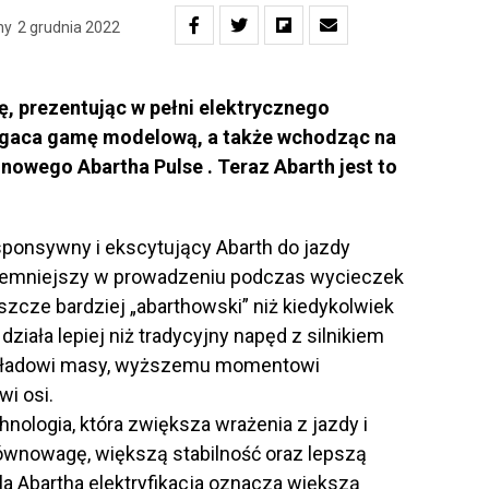
ny
2 grudnia 2022
, prezentując w pełni elektrycznego
ogaca gamę modelową, a także wchodząc na
 nowego Abartha Pulse . Teraz Abarth jest to
sponsywny i ekscytujący Abarth do jazdy
zyjemniejszy w prowadzeniu podczas wycieczek
szcze bardziej „abarthowski” niż kiedykolwiek
działa lepiej niż tradycyjny napęd z silnikiem
kładowi masy, wyższemu momentowi
i osi.
nologia, która zwiększa wrażenia z jazdy i
równowagę, większą stabilność oraz lepszą
la Abartha elektryfikacja oznacza większą