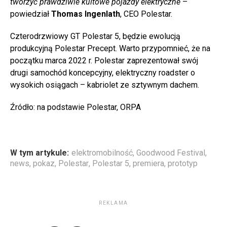
tworzyć prawdziwie kultowe pojazdy elektryczne
–
powiedział
Thomas Ingenlath
, CEO Polestar.
Czterodrzwiowy GT Polestar 5, będzie ewolucją
produkcyjną Polestar Precept. Warto przypomnieć, że na
początku marca 2022 r. Polestar zaprezentował swój
drugi samochód koncepcyjny, elektryczny roadster o
wysokich osiągach – kabriolet ze sztywnym dachem.
Źródło: na podstawie Polestar, ORPA
W tym artykule:
elektromobilność
,
Goodwood Festival
,
news
,
pokaz
,
Polestar
,
Polestar 5
,
premiera
,
prototyp
REKLAMA