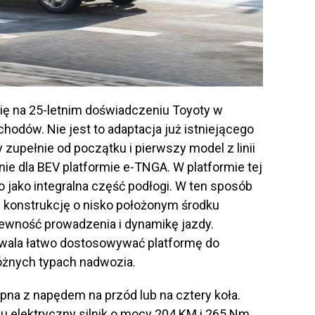
się na 25-letnim doświadczeniu Toyoty w
hodów. Nie jest to adaptacja już istniejącego
zupełnie od początku i pierwszy model z linii
ie dla BEV platformie e-TNGA. W platformie tej
 jako integralna część podłogi. W ten sposób
 konstrukcję o nisko położonym środku
pewność prowadzenia i dynamikę jazdy.
wala łatwo dostosowywać platformę do
óżnych typach nadwozia.
pna z napędem na przód lub na cztery koła.
elektryczny silnik o mocy 204 KM i 265 Nm