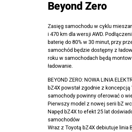
Beyond Zero
Zasięg samochodu w cyklu miesza
i 470 km dla wersji AWD. Podłączen
baterię do 80% w 30 minut, przy pr
samochód będzie dostępny z ładow
roku w samochodach będą montowan
ładowanie.
BEYOND ZERO: NOWA LINIA ELEK
bZ4X powstał zgodnie z koncepcją “
samochody powinny oferować o wiel
Pierwszy model z nowej serii bZ wc
Napęd bZ4X to efekt 25 lat doświad
samochodów
Wraz z Toyotą bZ4X debiutuje linia B