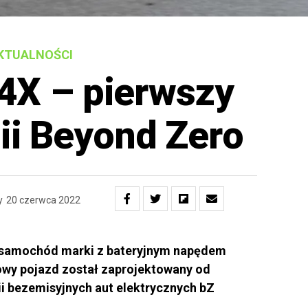
KTUALNOŚCI
4X – pierwszy
nii Beyond Zero
y
20 czerwca 2022
y samochód marki z bateryjnym napędem
owy pojazd został zaprojektowany od
ii bezemisyjnych aut elektrycznych bZ