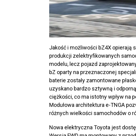
Jakość i możliwości bZ4X opierają 
produkcji zelektryfikowanych samoc
modelu, lecz pojazd zaprojektowany 
bZ oparty na przeznaczonej specjaln
baterie zostały zamontowane płasko
uzyskano bardzo sztywną i odporną
ciężkości, co ma istotny wpływ na 
Modułowa architektura e-TNGA poz
różnych wielkości samochodów o r
Nowa elektryczna Toyota jest dostę
Wersja FWD ma montowany z przodu 