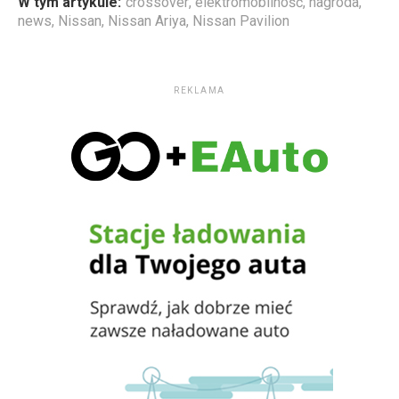
W tym artykule:
crossover
,
elektromobilność
,
nagroda
,
news
,
Nissan
,
Nissan Ariya
,
Nissan Pavilion
REKLAMA