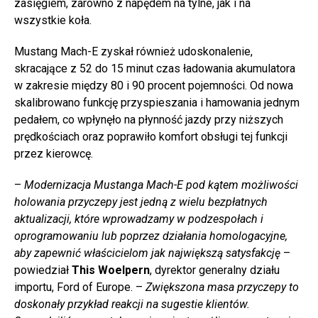
zasięgiem, zarówno z napędem na tylne, jak i na
wszystkie koła.
Mustang Mach-E zyskał również udoskonalenie,
skracające z 52 do 15 minut czas ładowania akumulatora
w zakresie między 80 i 90 procent pojemności. Od nowa
skalibrowano funkcję przyspieszania i hamowania jednym
pedałem, co wpłynęło na płynność jazdy przy niższych
prędkościach oraz poprawiło komfort obsługi tej funkcji
przez kierowcę.
–
Modernizacja Mustanga Mach-E pod kątem możliwości
holowania przyczepy jest jedną z wielu bezpłatnych
aktualizacji, które wprowadzamy w podzespołach i
oprogramowaniu lub poprzez działania homologacyjne,
aby zapewnić właścicielom jak największą satysfakcję
–
powiedział
This Woelpern
, dyrektor generalny działu
importu, Ford of Europe. –
Zwiększona masa przyczepy to
doskonały przykład reakcji na sugestie klientów.