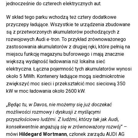
jednocześnie do czterech elektrycznych aut.
W skład tego parku wchodzą też cztery dodatkowe
przyczepy ładujące. Wszystkie te urządzenia zbudowane
są z przetworzonych akumulatorów pochodzących z
rozwojowych Audi e-tron. To przykład zrównoważonego
zastosowania akumulatorów z drugiej ręki, które pełnią na
miejscu funkcję magazynu buforowego i mają znacznie
większą wydajność ładowania niż lokalna sieć
elektryczna. Łączna pojemność tych akumulatorów wynosi
około 5 MWh. Kontenery ładujące mogą siedmiokrotnie
zwiększyć moc sieci i przekształcić moc sieciową 350
kW w moc ładowania około 2600 kW.
„
Będąc tu, w Davos, nie możemy się już doczekać
możliwości rozmowy i dyskusji z myślącymi
przyszłościowo ludźmi. Z ludźmi, którzy tak jak Audi,
konsekwentnie angażują się w zrównoważony rozwój
” –
mówi
Hildegard Wortmann
, członek zarządu AUDI AG