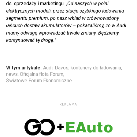
ds. sprzedaży i marketingu. „
Od naszych w pełni
elektrycznych modeli, przez stacje szybkiego ładowania
segmentu premium, po nasz wkład w zrównoważony
łańcuch dostaw akumulatorów – pokazaliśmy, że w Audi
mamy odwagę wprowadzać trwałe zmiany. Będziemy
kontynuować tę drogę.
”
W tym artykule:
Audi
,
Davos
,
kontenery do ładowania
,
news
,
Oficjalna flota Forum
,
Światowe Forum Ekonomiczne
REKLAMA