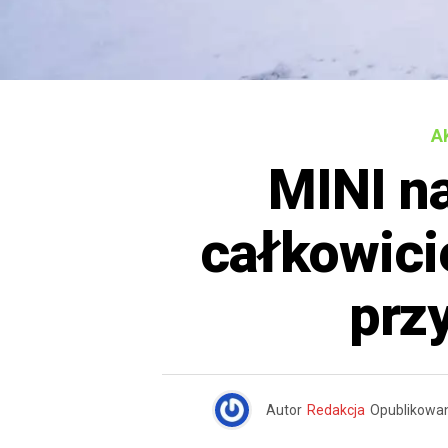
A
MINI n
całkowici
prz
Autor
Redakcja
Opublikowa