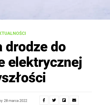
KTUALNOŚCI
a drodze do
e elektrycznej
yszłości
ny
28 marca 2022