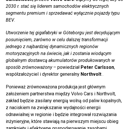
2030 r. stać się liderem samochodów elektrycznych
segmentu premium i sprzedawać wyłącznie pojazdy typu
BEV
.
Utworzenie tej gigafabryki w Göteborgu jest decydującym
posunięciem, zarówno w celu dalszej transformacji
jednego z najbardziej dynamicznych regionów
motoryzacyjnych na świecie, jak i zostania wiodącym
globalnym dostawcą akumulatorów produkowanych w
sposób zrównoważony
– powiedział
Peter Carlsson
,
współzałożyciel i dyrektor generalny
Northvolt
.
Ponieważ zrównoważona produkcja jest głównym
założeniem partnerstwa między Volvo Cars i Northvolt,
zakład będzie zasilany energią wolną od paliw kopalnych,
z naciskiem na zwiększanie wydajności energii
odnawialnej w regionie i będzie integrował rozwiązania
inżynieryjne, które stawiają na pierwszym miejscu obieg
zamknięty i efektywne gospodarowanie zasobami.