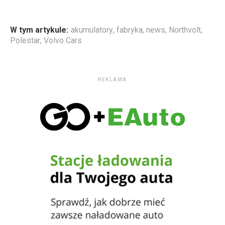
W tym artykule:
akumulatory
,
fabryka
,
news
,
Northvolt
,
Polestar
,
Volvo Cars
REKLAMA