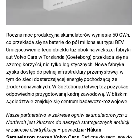
Roczna moc produkcyjna akumulatorów wyniesie 50 GWh,
co przekłada się na baterie do pół miliona aut typu BEV.
Umiejscowienie tego obiektu tuż obok największej fabryki
aut Volvo Cars w Torslanda (Goeteborg) przekłada się na
szereg korzyści, nie tylko logistycznych. Nowa fabryka
zyska dostęp do pełnej infrastruktury przemysłowej, w
tym do sieci dostarczającej energię pochodzącą ze
źródeł odnawialnych. W Goeteborgu łatwiej też pozyskać
odpowiednio przygotowaną kadrę zawodową. W bliskim
sąsiedztwie znajduje się centrum badawczo-rozwojowe.
Nasze partnerstwo w zakresie ogniw akumulatorowych z
Northvolt jest kluczem do naszych strategicznych ambicji
w zakresie elektryfikacji
– powiedział
Håkan
Samuelsson
, prezes
Volvo Cars
.
Dążymy do tego, aby do