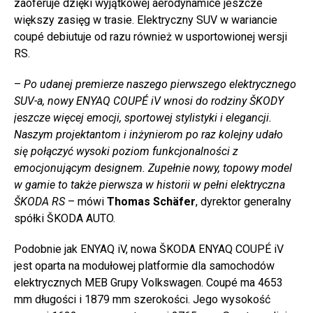
zaoferuje dzięki wyjątkowej aerodynamice jeszcze
większy zasięg w trasie. Elektryczny SUV w wariancie
coupé debiutuje od razu również w usportowionej wersji
RS.
–
Po udanej premierze naszego pierwszego elektrycznego
SUV-a, nowy ENYAQ COUPÉ iV wnosi do rodziny ŠKODY
jeszcze więcej emocji, sportowej stylistyki i elegancji.
Naszym projektantom i inżynierom po raz kolejny udało
się połączyć wysoki poziom funkcjonalności z
emocjonującym designem. Zupełnie nowy, topowy model
w gamie to także pierwsza w historii w pełni elektryczna
ŠKODA RS
– mówi
Thomas Schäfer
, dyrektor generalny
spółki ŠKODA AUTO.
Podobnie jak ENYAQ iV, nowa ŠKODA ENYAQ COUPÉ iV
jest oparta na modułowej platformie dla samochodów
elektrycznych MEB Grupy Volkswagen. Coupé ma 4653
mm długości i 1879 mm szerokości. Jego wysokość