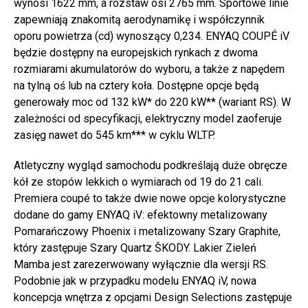
wynosi 1622 mm, a rozstaw osi 2765 mm. Sportowe linie
zapewniają znakomitą aerodynamikę i współczynnik
oporu powietrza (cd) wynoszący 0,234. ENYAQ COUPÉ iV
będzie dostępny na europejskich rynkach z dwoma
rozmiarami akumulatorów do wyboru, a także z napędem
na tylną oś lub na cztery koła. Dostępne opcje będą
generowały moc od 132 kW* do 220 kW** (wariant RS). W
zależności od specyfikacji, elektryczny model zaoferuje
zasięg nawet do 545 km*** w cyklu WLTP.
Atletyczny wygląd samochodu podkreślają duże obręcze
kół ze stopów lekkich o wymiarach od 19 do 21 cali.
Premiera coupé to także dwie nowe opcje kolorystyczne
dodane do gamy ENYAQ iV: efektowny metalizowany
Pomarańczowy Phoenix i metalizowany Szary Graphite,
który zastępuje Szary Quartz ŠKODY. Lakier Zieleń
Mamba jest zarezerwowany wyłącznie dla wersji RS.
Podobnie jak w przypadku modelu ENYAQ iV, nowa
koncepcja wnętrza z opcjami Design Selections zastępuje