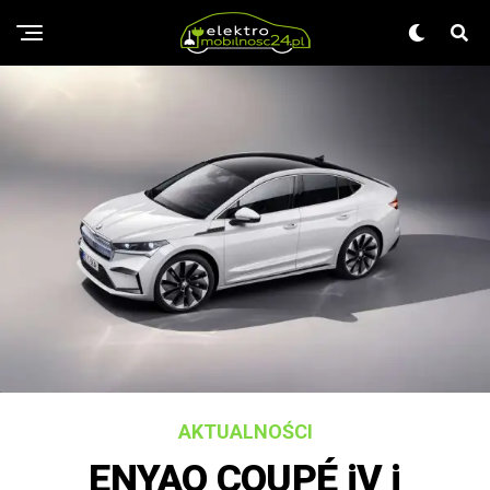
AKTUALNOŚCI
ENYAQ COUPÉ iV i