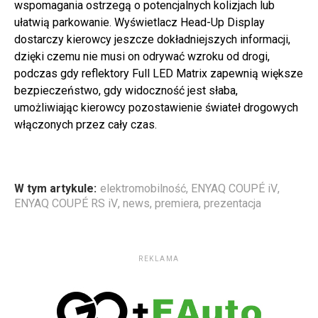
wspomagania ostrzegą o potencjalnych kolizjach lub
ułatwią parkowanie. Wyświetlacz Head-Up Display
dostarczy kierowcy jeszcze dokładniejszych informacji,
dzięki czemu nie musi on odrywać wzroku od drogi,
podczas gdy reflektory Full LED Matrix zapewnią większe
bezpieczeństwo, gdy widoczność jest słaba,
umożliwiając kierowcy pozostawienie świateł drogowych
włączonych przez cały czas.
W tym artykule:
elektromobilność
,
ENYAQ COUPÉ iV
,
ENYAQ COUPÉ RS iV
,
news
,
premiera
,
prezentacja
REKLAMA