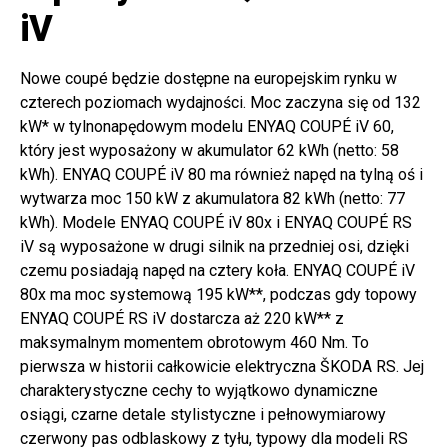
iV
Nowe coupé będzie dostępne na europejskim rynku w
czterech poziomach wydajności. Moc zaczyna się od 132
kW* w tylnonapędowym modelu ENYAQ COUPÉ iV 60,
który jest wyposażony w akumulator 62 kWh (netto: 58
kWh). ENYAQ COUPÉ iV 80 ma również napęd na tylną oś i
wytwarza moc 150 kW z akumulatora 82 kWh (netto: 77
kWh). Modele ENYAQ COUPÉ iV 80x i ENYAQ COUPÉ RS
iV są wyposażone w drugi silnik na przedniej osi, dzięki
czemu posiadają napęd na cztery koła. ENYAQ COUPÉ iV
80x ma moc systemową 195 kW**, podczas gdy topowy
ENYAQ COUPÉ RS iV dostarcza aż 220 kW** z
maksymalnym momentem obrotowym 460 Nm. To
pierwsza w historii całkowicie elektryczna ŠKODA RS. Jej
charakterystyczne cechy to wyjątkowo dynamiczne
osiągi, czarne detale stylistyczne i pełnowymiarowy
czerwony pas odblaskowy z tyłu, typowy dla modeli RS