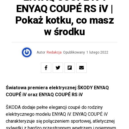
ENYAQ COUPÉ RS iV |
Pokaż kotku, co masz
w środku
Autor
Redakcja
Opublikowany
1 lutego 2022
Światowa premiera elektrycznej ŠKODY ENYAQ
COUPÉ iV oraz ENYAQ COUPÉ RS iV
ŠKODA dodaje pełne elegancji coupé do rodziny
elektrycznego modelu ENYAQ iV. ENYAQ COUPÉ iV
charakteryzuje się połączeniem sportowej, atletycznej
sylwetki z bardzo przestronnym wnętrzem i pojemnym