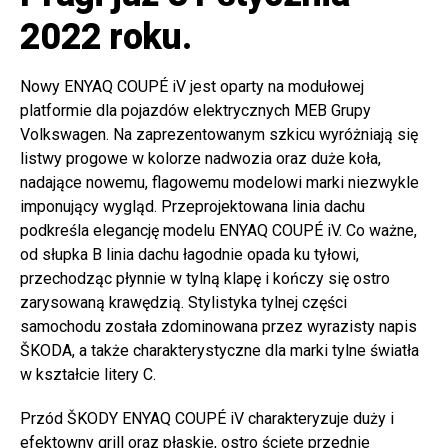
2022 roku.
Nowy ENYAQ COUPÉ iV jest oparty na modułowej
platformie dla pojazdów elektrycznych MEB Grupy
Volkswagen. Na zaprezentowanym szkicu wyróżniają się
listwy progowe w kolorze nadwozia oraz duże koła,
nadające nowemu, flagowemu modelowi marki niezwykle
imponujący wygląd. Przeprojektowana linia dachu
podkreśla elegancję modelu ENYAQ COUPÉ iV. Co ważne,
od słupka B linia dachu łagodnie opada ku tyłowi,
przechodząc płynnie w tylną klapę i kończy się ostro
zarysowaną krawędzią. Stylistyka tylnej części
samochodu została zdominowana przez wyrazisty napis
ŠKODA, a także charakterystyczne dla marki tylne światła
w kształcie litery C.
Przód ŠKODY ENYAQ COUPÉ iV charakteryzuje duży i
efektowny grill oraz płaskie, ostro ścięte przednie