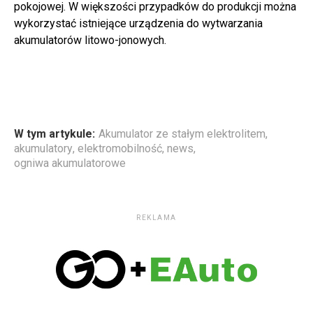
pokojowej. W większości przypadków do produkcji można
wykorzystać istniejące urządzenia do wytwarzania
akumulatorów litowo-jonowych.
W tym artykule:
Akumulator ze stałym elektrolitem
,
akumulatory
,
elektromobilność
,
news
,
ogniwa akumulatorowe
REKLAMA