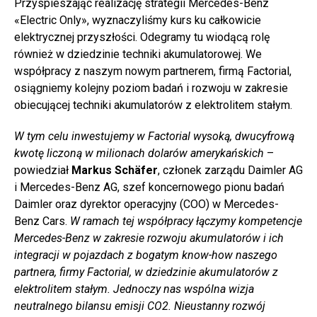
Przyspieszając realizację strategii Mercedes-Benz
«Electric Only», wyznaczyliśmy kurs ku całkowicie
elektrycznej przyszłości. Odegramy tu wiodącą rolę
również w dziedzinie techniki akumulatorowej. We
współpracy z naszym nowym partnerem, firmą Factorial,
osiągniemy kolejny poziom badań i rozwoju w zakresie
obiecującej techniki akumulatorów z elektrolitem stałym.
W tym celu inwestujemy w Factorial wysoką, dwucyfrową
kwotę liczoną w milionach dolarów amerykańskich
–
powiedział
Markus Schäfer
, członek zarządu Daimler AG
i Mercedes-Benz AG, szef koncernowego pionu badań
Daimler oraz dyrektor operacyjny (COO) w Mercedes-
Benz Cars.
W ramach tej współpracy łączymy kompetencje
Mercedes-Benz w zakresie rozwoju akumulatorów i ich
integracji w pojazdach z bogatym know-how naszego
partnera, firmy Factorial, w dziedzinie akumulatorów z
elektrolitem stałym. Jednoczy nas wspólna wizja
neutralnego bilansu emisji CO2. Nieustanny rozwój