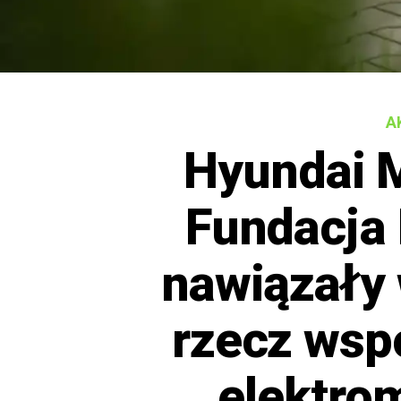
A
Hyundai M
Fundacja
nawiązały
rzecz wsp
elektro