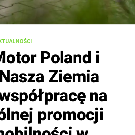
KTUALNOŚCI
otor Poland i
 Nasza Ziemia
 współpracę na
ólnej promocji
mobilności w