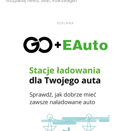
hiszpania
,
news
,
seat
,
Volkswagen
REKLAMA