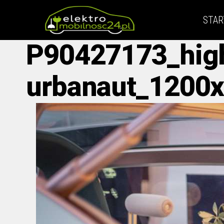
STAR
P90427173_high
urbanaut_1200