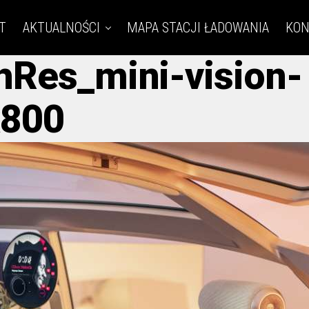
T
AKTUALNOŚCI
MAPA STACJI ŁADOWANIA
KON
Res_mini-vision-
x800