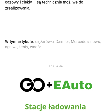
gazowy i ciekły – są technicznie możliwe do
zrealizowania.
W tym artykule:
ciężarówki
,
Daimler
,
Mercedes
,
news
,
ogniwa
,
testy
,
wodór
REKLAMA