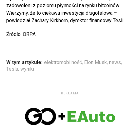
zadowoleni z poziomu płynności na rynku bitcoinów.
Wierzymy, że to ciekawa inwestycja długofalowa –
powiedział Zachary Kirkhorn, dyrektor finansowy Tesli.
Źródło: ORPA
W tym artykule:
elektromobilność
,
Elon Musk
,
news
,
Tesla
,
wyniki
REKLAMA