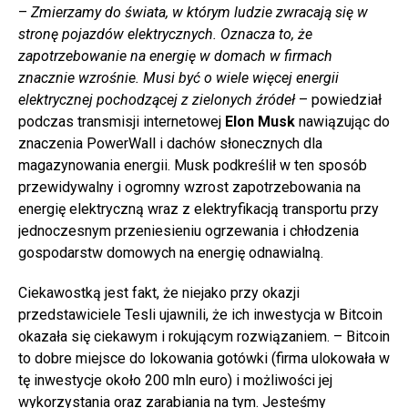
–
Zmierzamy do świata, w którym ludzie zwracają się w
stronę pojazdów elektrycznych. Oznacza to, że
zapotrzebowanie na energię w domach w firmach
znacznie wzrośnie. Musi być o wiele więcej energii
elektrycznej pochodzącej z zielonych źródeł
– powiedział
podczas transmisji internetowej
Elon Musk
nawiązując do
znaczenia PowerWall i dachów słonecznych dla
magazynowania energii. Musk podkreślił w ten sposób
przewidywalny i ogromny wzrost zapotrzebowania na
energię elektryczną wraz z elektryfikacją transportu przy
jednoczesnym przeniesieniu ogrzewania i chłodzenia
gospodarstw domowych na energię odnawialną.
Ciekawostką jest fakt, że niejako przy okazji
przedstawiciele Tesli ujawnili, że ​​ich inwestycja w Bitcoin
okazała się ciekawym i rokującym rozwiązaniem. – Bitcoin
to dobre miejsce do lokowania gotówki (firma ulokowała w
tę inwestycje około 200 mln euro) i możliwości jej
wykorzystania oraz zarabiania na tym. Jesteśmy