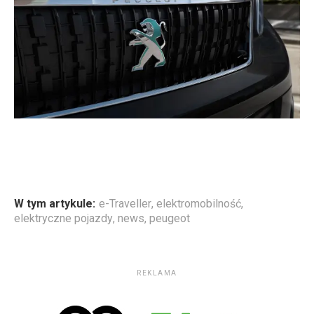
W tym artykule:
e-Traveller
,
elektromobilność
,
elektryczne pojazdy
,
news
,
peugeot
REKLAMA