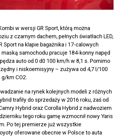
 Kombi w wersji GR Sport, którą można
iu z czarnym dachem, pełnych światłach LED,
Sport na klapie bagażnika i 17-calowych
od maską samochodu pracuje 184-konny napęd
ozpędza auto od 0 d0 100 km/h w 8,1 s. Pomimo
zędny i niskoemisyjny – zużywa od 4,7 l/100
6 g/km CO2.
wadzanie na rynek kolejnych modeli z różnych
rid trafiły do sprzedaży w 2016 roku, zaś od
Camry Hybrid oraz Corolla Hybrid z nadwoziem
ździerniku tego roku gamę wzmocnił nowy Yaris
 Po tej premierze już wszystkie
yoty oferowane obecnie w Polsce to auta