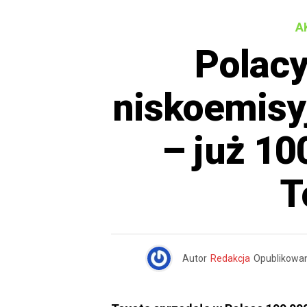
A
Polacy
niskoemis
– już 10
T
Autor
Redakcja
Opublikowa