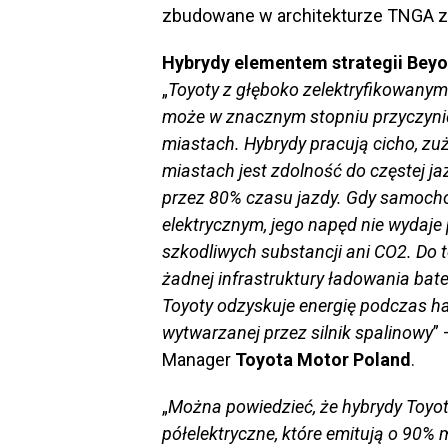
zbudowane w architekturze TNGA z
Hybrydy elementem strategii Bey
„
Toyoty z głęboko zelektryfikowany
może w znacznym stopniu przyczynić 
miastach. Hybrydy pracują cicho, zuż
miastach jest zdolność do częstej j
przez 80% czasu jazdy. Gdy samochó
elektrycznym, jego napęd nie wydaje
szkodliwych substancji ani CO2. Do 
żadnej infrastruktury ładowania bate
Toyoty odzyskuje energię podczas h
wytwarzanej przez silnik spalinowy
”
Manager
Toyota Motor Poland
.
„
Można powiedzieć, że hybrydy Toyot
półelektryczne, które emitują o 90%