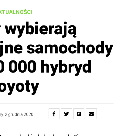
KTUALNOŚCI
 wybierają
yjne samochody
0 000 hybryd
oyoty
ny
2 grudnia 2020