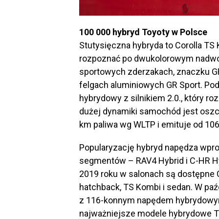
100 000 hybryd Toyoty w Polsce
Stutysięczna hybryda to Corolla TS
rozpoznać po dwukolorowym nadwoz
sportowych zderzakach, znaczku GR 
felgach aluminiowych GR Sport. P
hybrydowy z silnikiem 2.0., który r
dużej dynamiki samochód jest oszc
km paliwa wg WLTP i emituje od 10
Popularyzację hybryd napędza wpro
segmentów – RAV4 Hybrid i C-HR Hyb
2019 roku w salonach są dostępne 
hatchback, TS Kombi i sedan. W pa
z 116-konnym napędem hybrydowym.
najważniejsze modele hybrydowe To