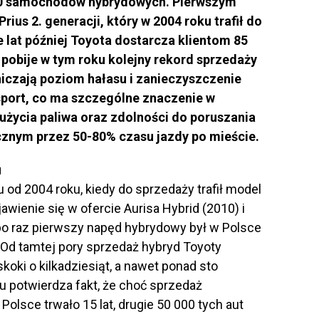
00 samochodów hybrydowych. Pierwszym
us 2. generacji, który w 2004 roku trafił do
 lat później Toyota dostarcza klientom 85
pobije w tym roku kolejny rekord sprzedaży
iczają poziom hałasu i zanieczyszczenie
port, co ma szczególne znaczenie w
zużycia paliwa oraz zdolności do poruszania
cznym przez 50-80% czasu jazdy po mieście.
u
od 2004 roku, kiedy do sprzedaży trafił model
wienie się w ofercie Aurisa Hybrid (2010) i
 po raz pierwszy napęd hybrydowy był w Polsce
Od tamtej pory sprzedaż hybryd Toyoty
skoki o kilkadziesiąt, a nawet ponad sto
 potwierdza fakt, że choć sprzedaż
olsce trwało 15 lat, drugie 50 000 tych aut