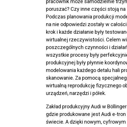
pracownik może samodzielnie trzyma
poruszać? Czy inne części stoją na
Podczas planowania produkcji modelu
na nie odpowiedzi zostały w całości
krok i każde działanie były testowa
wirtualnej rzeczywistości. Celem wi
poszczególnych czynności i działań
wszystkie procesy były perfekcyjnie
produkcyjnej były płynnie koordyn
modelowania każdego detalu hali pr
skanowanie. Za pomocą specjalnego
wirtualną reprodukcję fizycznego o
urządzeń, narzędzi i półek.
Zakład produkcyjny Audi w Böllinge
gdzie produkowane jest Audi e-tro
świecie. A dzięki nowym, cyfrowym