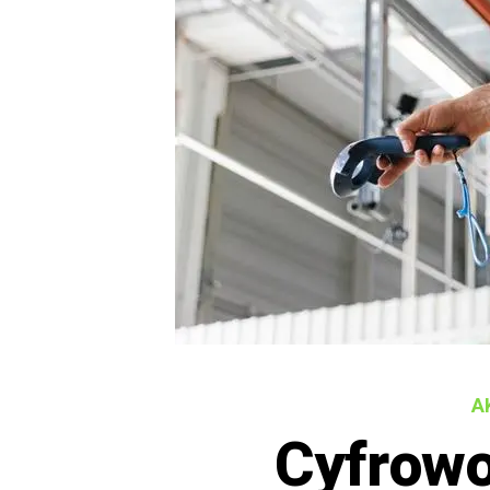
A
Cyfrow