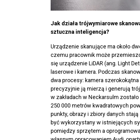
Jak działa trójwymiarowe skanowa
sztuczna inteligencja?
Urządzenie skanujące ma około dwóc
czemu pracownik może przemieszcza
się urządzenie LiDAR (ang. Light De
laserowe i kamera. Podczas skanow
dwa procesy: kamera szerokokątna r
precyzyjnie ją mierzą i generują t
w zakładach w Neckarsulm zostało 
250 000 metrów kwadratowych powie
punkty, obrazy i zbiory danych sta
być wykorzystany w istniejących sy
pomiędzy sprzętem a oprogramowa
własnym opracowaniem Audi, opartym