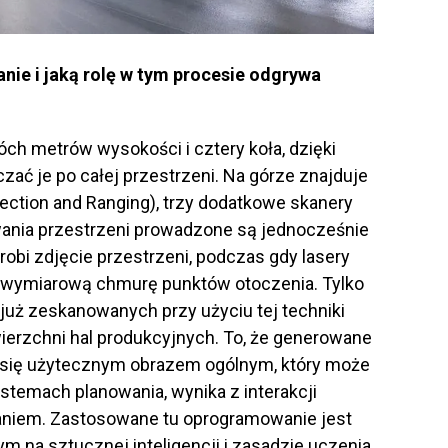
nie i jaką rolę w tym procesie odgrywa
h metrów wysokości i cztery koła, dzięki
ć je po całej przestrzeni. Na górze znajduje
tection and Ranging), trzy dodatkowe skanery
ania przestrzeni prowadzone są jednocześnie
obi zdjęcie przestrzeni, podczas gdy lasery
rójwymiarową chmurę punktów otoczenia. Tylko
już zeskanowanych przy użyciu tej techniki
rzchni hal produkcyjnych. To, że generowane
ją się użytecznym obrazem ogólnym, który może
stemach planowania, wynika z interakcji
niem. Zastosowane tu oprogramowanie jest
 na sztucznej inteligencji i zasadzie uczenia