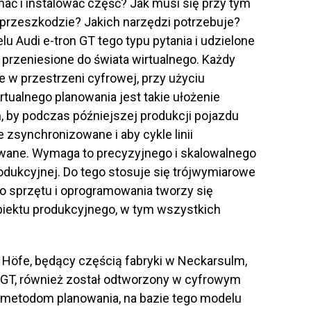
ć i instalować część? Jak musi się przy tym
 przeszkodzie? Jakich narzędzi potrzebuje?
 Audi e-tron GT tego typu pytania i udzielone
 przeniesione do świata wirtualnego. Każdy
ne w przestrzeni cyfrowej, przy użyciu
rtualnego planowania jest takie ułożenie
, by podczas późniejszej produkcji pojazdu
 zsynchronizowane i aby cykle linii
owane. Wymaga to precyzyjnego i skalowalnego
odukcyjnej. Do tego stosuje się trójwymiarowe
 sprzętu i oprogramowania tworzy się
biektu produkcyjnego, w tym wszystkich
r Höfe, będący częścią fabryki w Neckarsulm,
n GT, również został odtworzony w cyfrowym
 metodom planowania, na bazie tego modelu