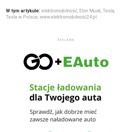
W tym artykule:
elektromobilność
,
Elon Musk
,
Tesla
,
Tesla w Polsce
,
www.elektromobilność24.pl
REKLAMA