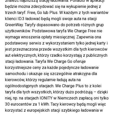
znaleźć najbliższą stację ładowania. Ponadto w aplikacji
będzie można zdecydować się na wykupienie jednej z
trzech taryf: Free, Go lub Plus. W każdym z tych wariantów
klienci ID.3 ładować będą mogli swoje auta na stacji
GreenWay. Taryfy dopasowano do potrzeb różnych grup
użytkowników. Podstawowa taryfa We Charge Free nie
wymaga wnoszenia opłaty miesięcznej. Zapewnia ona
podstawowy serwis z wykorzystaniem tylko jednej karty i
jest przeznaczona przede wszystkim dla tych kierowców
aut elektrycznych, którzy rzadko korzystają z publicznych
stacji ładowania. Taryfa We Charge Go oferuje
korzystniejsze ceny za każde pojedyncze ładowanie
samochodu i okazuje się szczególnie atrakcyjna dla
kierowców, którzy regularnie ładują auta na
ogólnodostępnych stacjach. We Charge Plus to z kolei
taryfa dla tych wszystkich, którzy dużo podróżują – dzięki
niej, np. na stacjach IONITY w Niemczech zapłacą oni tylko
30 eurocentów za 1 kWh. Tacy kierowcy będą mogli więc
korzystać z europejskich stacji szybkiego ładowania w