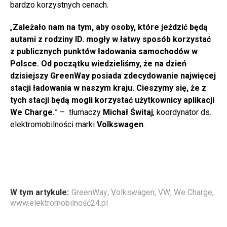
bardzo korzystnych cenach.
„
Zależało nam na tym, aby osoby, które jeździć będą
autami z rodziny ID. mogły w łatwy sposób korzystać
z publicznych punktów ładowania samochodów w
Polsce. Od początku wiedzieliśmy, że na dzień
dzisiejszy GreenWay posiada zdecydowanie najwięcej
stacji ładowania w naszym kraju. Cieszymy się, że z
tych stacji będą mogli korzystać użytkownicy aplikacji
We Charge.
” – tłumaczy
Michał Świtaj
, koordynator ds.
elektromobilności marki
Volkswagen
.
W tym artykule:
GreenWay
,
Volkswagen
,
VW
,
We Charge
,
www.elektromobilność24.pl