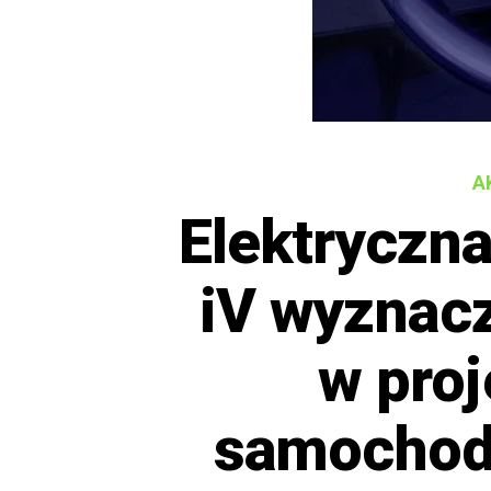
A
Elektrycz
iV wyznac
w pro
samochod