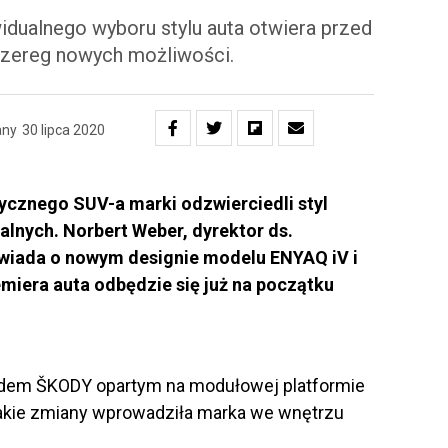
idualnego wyboru stylu auta otwiera przed
szereg nowych możliwości.
any
30 lipca 2020
ycznego SUV-a marki odzwierciedli styl
lnych. Norbert Weber, dyrektor ds.
wiada o nowym designie modelu ENYAQ iV i
miera auta odbędzie się już na początku
dem ŠKODY opartym na modułowej platformie
akie zmiany wprowadziła marka we wnętrzu