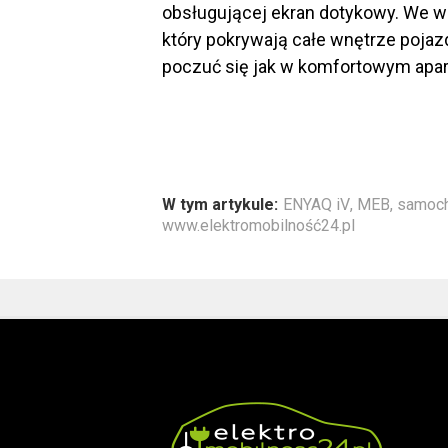
obsługującej ekran dotykowy. We wn
który pokrywają całe wnętrze pojaz
poczuć się jak w komfortowym apa
W tym artykule:
ENYAQ iV
,
MEB
,
samoch
www.elektromobilność24.pl