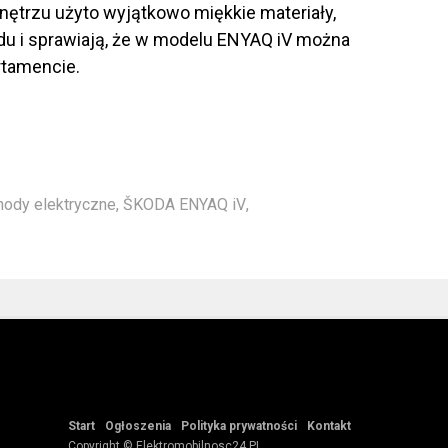
ętrzu użyto wyjątkowo miękkie materiały,
du i sprawiają, że w modelu ENYAQ iV można
rtamencie.
ody elektryczne
,
ŠKODA ENYAQ iV
,
Start
Ogłoszenia
Polityka prywatności
Kontakt
Copyright © Elektromobilnosc24.PL