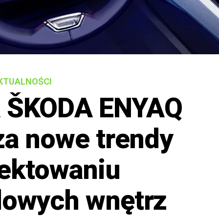
KTUALNOŚCI
na ŠKODA ENYAQ
za nowe trendy
jektowaniu
owych wnętrz